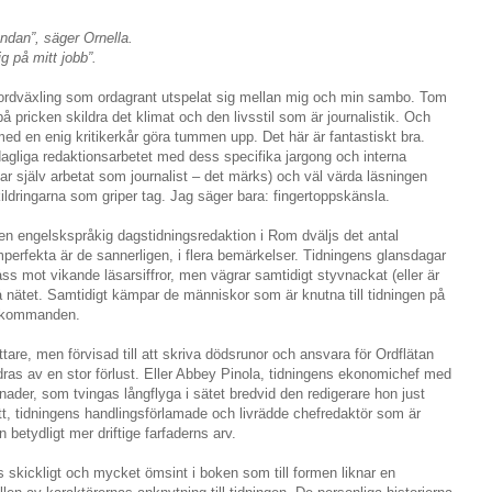
ndan”, säger Ornella.
ig på mitt jobb”.
 ordväxling som ordagrant utspelat sig mellan mig och min sambo. Tom
 pricken skildra det klimat och den livsstil som är journalistik. Och
med en enig kritikerkår göra tummen upp. Det här är fantastiskt bra.
gliga redaktionsarbetet med dess specifika jargong och interna
har själv arbetat som journalist – det märks) och väl värda läsningen
kildringarna som griper tag. Jag säger bara: fingertoppskänsla.
 en engelskspråkig dagstidningsredaktion i Rom dväljs det antal
perfekta är de sannerligen, i flera bemärkelser. Tidningens glansdagar
låss mot vikande läsarsiffror, men vägrar samtidigt styvnackat (eller är
å nätet. Samtidigt kämpar de människor som är knutna till tidningen på
rtakommanden.
ttare, men förvisad till att skriva dödsrunor och ansvara för Ordflätan
dras av en stor förlust. Eller Abbey Pinola, tidningens ekonomichef med
er, som tvingas långflyga i sätet bredvid den redigerare hon just
t, tidningens handlingsförlamade och livrädde chefredaktör som är
en betydligt mer driftige farfaderns arv.
s skickligt och mycket ömsint i boken som till formen liknar en