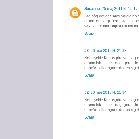
Susanna
25 maj 2011 kl. 15:17
Jag såg det och blev väldig nöj
redan föreslagit den. Jag gillade
va? Jag är mkt förtjust i nr två iaf 
Svara
JZ
26 maj 2011 kl. 21:33
Neh, tyckte Knausgård var seg och
dramatiskt eller engagerand
uppväxtskildringar står den sig rä
Svara
JZ
26 maj 2011 kl. 21:34
Neh, tyckte Knausgård var seg och
dramatiskt eller engagerand
uppväxtskildringar står den sig rä
Svara