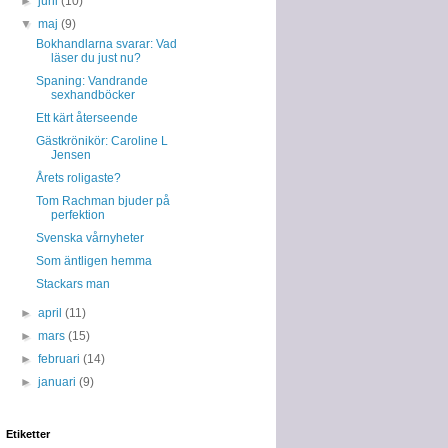
►
juni
(10)
▼
maj
(9)
Bokhandlarna svarar: Vad
läser du just nu?
Spaning: Vandrande
sexhandböcker
Ett kärt återseende
Gästkrönikör: Caroline L
Jensen
Årets roligaste?
Tom Rachman bjuder på
perfektion
Svenska vårnyheter
Som äntligen hemma
Stackars man
►
april
(11)
►
mars
(15)
►
februari
(14)
►
januari
(9)
Etiketter