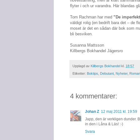
novellsamling, men är klart sammanhåll
flyter i och ur varandra. Här blandas g
Tom Rachman har med
”De imperfek
väldigt rolig (en bedrift bara det – de 
moset är det en sådan där bok som man 
bli besviken.
Susanna Mattsson
Killbergs Bokhandel Jägersro
Upplagd av
Killbergs Bokhandel
kl.
18:57
Etiketter:
Boktips
,
Debutant
,
Nyheter
,
Roman
4 kommentarer:
Johan Z
12 maj 2011 kl. 19:59
Japp, den är verkligen dunder. Bra 
in den i Låna & Läs! :-)
Svara