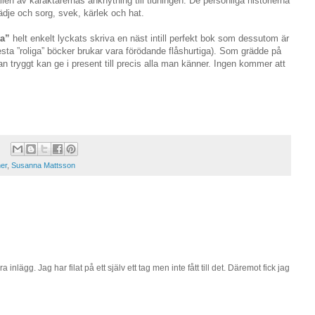
en av karaktärernas anknytning till tidningen. De personliga historierna
lädje och sorg, svek, kärlek och hat.
ta”
helt enkelt lyckats skriva en näst intill perfekt bok som dessutom är
flesta ”roliga” böcker brukar vara förödande flåshurtiga). Som grädde på
tryggt kan ge i present till precis alla man känner. Ingen kommer att
er
,
Susanna Mattsson
inlägg. Jag har filat på ett själv ett tag men inte fått till det. Däremot fick jag