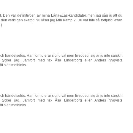
d. Den var definitivt en av mina Låna&Läs-kandidater, men jag såg ju att du
 den verkligen skarpt! Nu läser jag Min Kamp 2. Du var inte så förtjust i ettan
:)
 händelselös. Han formulerar sig ju väl men livsödet i sig är ju inte särskilt
e tycker jag. Jämfört med tex Åsa Linderborg eller Anders Nyqvists
tt slätt methinks.
 händelselös. Han formulerar sig ju väl men livsödet i sig är ju inte särskilt
e tycker jag. Jämfört med tex Åsa Linderborg eller Anders Nyqvists
tt slätt methinks.