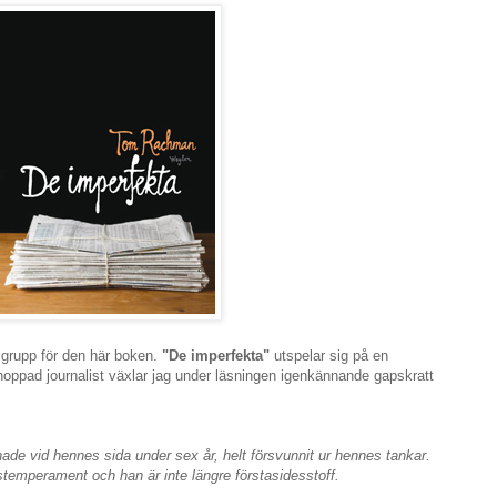
ålgrupp för den här boken.
"De imperfekta"
utspelar sig på en
ppad journalist växlar jag under läsningen igenkännande gapskratt
de vid hennes sida under sex år, helt försvunnit ur hennes tankar.
ngstemperament och han är inte längre förstasidesstoff.