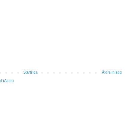
Startsida
Äldre inlägg
et (Atom)