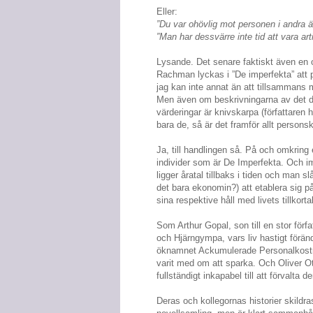
Eller:
”Du var ohövlig mot personen i andra ä
”Man har dessvärre inte tid att vara art
Lysande. Det senare faktiskt även en
Rachman lyckas i ”De imperfekta” att på
jag kan inte annat än att tillsammans 
Men även om beskrivningarna av det da
värderingar är knivskarpa (författaren 
bara de, så är det framför allt persons
Ja, till handlingen så. På och omkring
individer som är De Imperfekta. Och im
ligger åratal tillbaks i tiden och man s
det bara ekonomin?) att etablera sig p
sina respektive håll med livets tillko
Som Arthur Gopal, son till en stor förfa
och Hjärngympa, vars liv hastigt förän
öknamnet Ackumulerade Personalkostnad
varit med om att sparka. Och Oliver Ot
fullständigt inkapabel till att förvalta d
Deras och kollegornas historier skildra