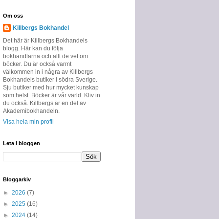
Om oss
Killbergs Bokhandel
Det här är Killbergs Bokhandels
blogg. Här kan du följa
bokhandlarna och allt de vet om
böcker. Du är också varmt
välkommen in i några av Killbergs
Bokhandels butiker i södra Sverige.
Sju butiker med hur mycket kunskap
som helst. Böcker är vår värld. Kliv in
du också. Killbergs är en del av
Akademibokhandeln.
Visa hela min profil
Leta i bloggen
Bloggarkiv
►
2026
(7)
►
2025
(16)
►
2024
(14)